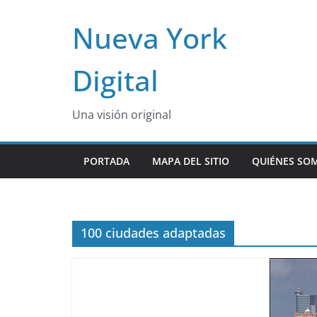
Skip
Nueva York
to
content
Digital
Una visión original
PORTADA
MAPA DEL SITIO
QUIÉNES SO
100 ciudades adaptadas