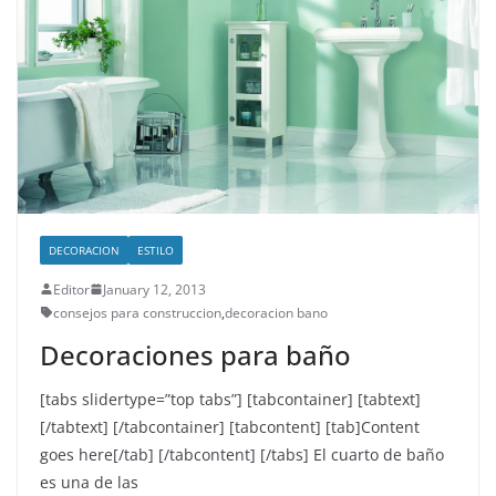
DECORACION
ESTILO
Editor
January 12, 2013
consejos para construccion
,
decoracion bano
Decoraciones para baño
[tabs slidertype=”top tabs”] [tabcontainer] [tabtext]
[/tabtext] [/tabcontainer] [tabcontent] [tab]Content
goes here[/tab] [/tabcontent] [/tabs] El cuarto de baño
es una de las