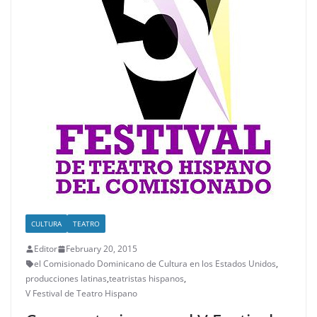
CULTURA
TEATRO
Editor
February 20, 2015
el Comisionado Dominicano de Cultura en los Estados Unidos
,
producciones latinas
,
teatristas hispanos
,
V Festival de Teatro Hispano