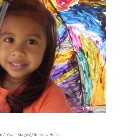
o Arévalo Burgos)
,
Umbrella House