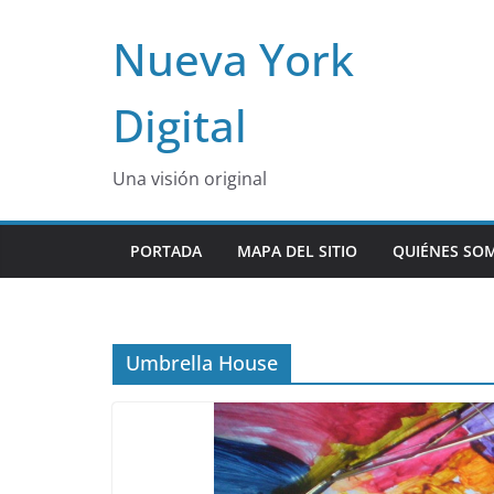
Skip
Nueva York
to
content
Digital
Una visión original
PORTADA
MAPA DEL SITIO
QUIÉNES SO
Umbrella House