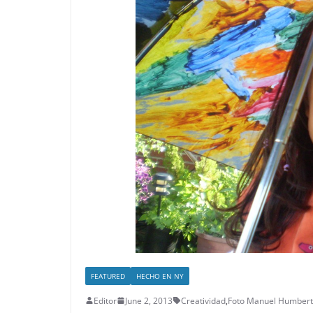
FEATURED
HECHO EN NY
Editor
June 2, 2013
Creatividad
,
Foto Manuel Humbert