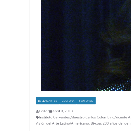
BELLAS ARTES
CULTURA
FEATURED
Editor
April 9, 2013
Instituto Cervantes
,
Maestro Carlos Colombino
,
Vicente A
Visión del Arte Latino/Americano. Bi-coa: 200 años de ident