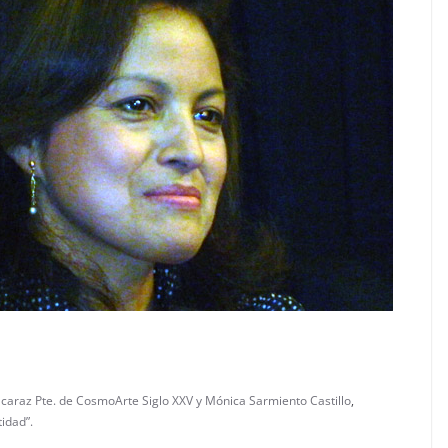
lcaraz Pte. de CosmoArte Siglo XXV y Mónica Sarmiento Castillo
,
idad”.