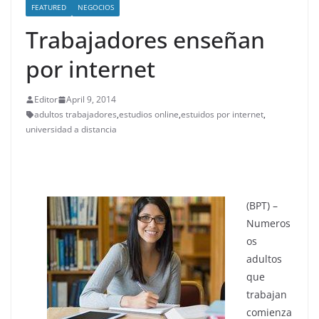
FEATURED
NEGOCIOS
Trabajadores enseñan
por internet
Editor
April 9, 2014
adultos trabajadores
,
estudios online
,
estuidos por internet
,
universidad a distancia
(BPT) –
Numeros
os
adultos
que
trabajan
comienza