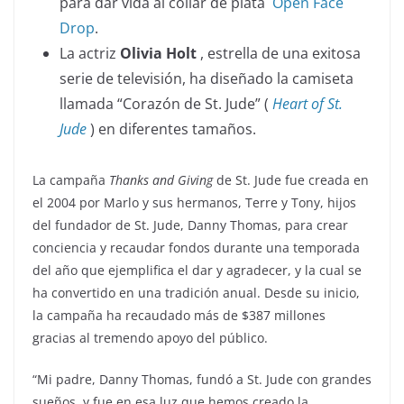
para dar vida al collar de plata
Open Face
Drop
.
La actriz
Olivia Holt
, estrella de una exitosa
serie de televisión, ha diseñado la camiseta
llamada “Corazón de St. Jude” (
Heart of St.
Jude
) en diferentes tamaños.
La campaña
Thanks and Giving
de St. Jude fue creada en
el 2004 por Marlo y sus hermanos, Terre y Tony, hijos
del fundador de St. Jude, Danny Thomas, para crear
conciencia y recaudar fondos durante una temporada
del año que ejemplifica el dar y agradecer, y la cual se
ha convertido en una tradición anual. Desde su inicio,
la campaña ha recaudado más de $387 millones
gracias al tremendo apoyo del público.
“Mi padre, Danny Thomas, fundó a St. Jude con grandes
sueños, y fue en esa luz que hemos creado la