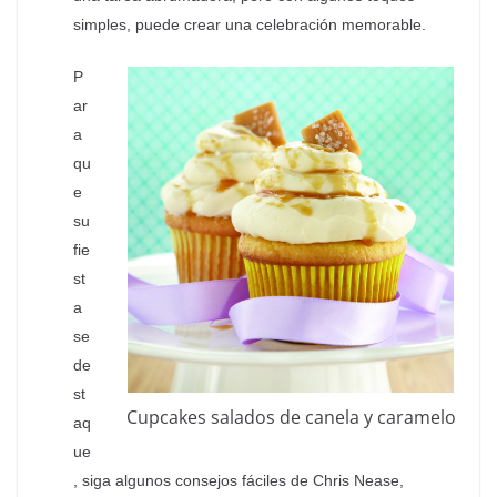
simples, puede crear una celebración memorable.
P
ar
a
qu
e
su
fie
st
a
se
de
st
Cupcakes salados de canela y caramelo
aq
ue
, siga algunos consejos fáciles de Chris Nease,