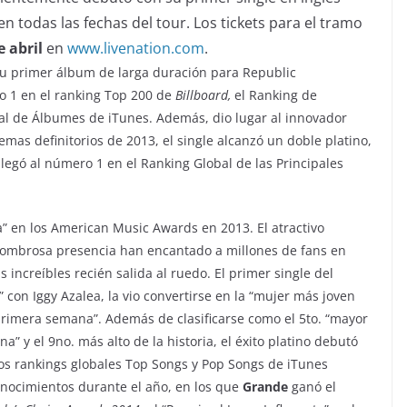
 en todas las fechas del tour. Los tickets para el tramo
e abril
en
www.livenation.com
.
 su primer álbum de larga duración para Republic
o 1 en el ranking Top 200 de
Billboard,
el Ranking de
bal de Álbumes de iTunes. Además, dio lugar al innovador
emas definitorios de 2013, el single alcanzó un doble platino,
llegó al número 1 en el Ranking Global de las Principales
a
” en los American Music Awards en 2013. El atractivo
asombrosa presencia han encantado a millones de fans en
s increíbles recién salida al ruedo. El primer single del
on Iggy Azalea, la vio convertirse en la “mujer más joven
rimera semana”. Además de clasificarse como el 5to. “mayor
a” y el 9no. más alto de la historia, el éxito platino debutó
los rankings globales Top Songs y Pop Songs de iTunes
nocimientos durante el año, en los que
Grande
ganó el