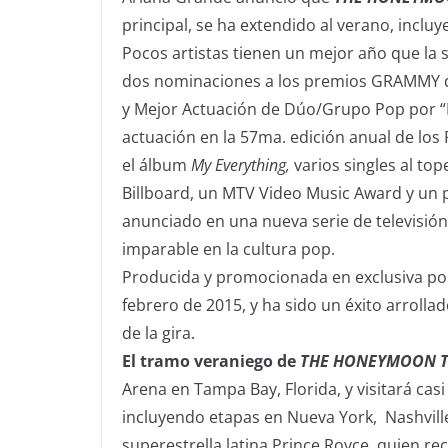
principal, se ha extendido al verano, incl
Pocos artistas tienen un mejor año que la 
dos nominaciones a los premios GRAMMY q
y Mejor Actuación de Dúo/
Grupo Pop
por “
actuación en la 57ma. edición anual de los
el álbum
My Everything,
varios singles al to
Billboard, un MTV Video Music Award y un p
anunciado en una nueva serie de televisión
imparable en la cultura pop.
Producida y promocionada en exclusiva por
febrero de 2015, y ha sido un éxito arrolla
de la gira.
El tramo veraniego de
THE HONEYMOON 
Arena
en
Tampa Bay, Florida
, y visitará c
incluyendo etapas en Nueva York,
Nashvill
superestrella latina
Prince Royce
, quien re