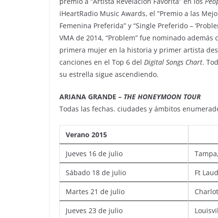
premio a “Artista Revelación Favorita” en los
Peop
iHeartRadio Music Awards, el “Premio a las Mejor
Femenina Preferida” y “Single Preferido – ‘Prob
VMA de 2014, “Problem” fue nominado además co
primera mujer en la historia y primer artista d
canciones en el Top 6 del
Digital Songs Chart
. To
su estrella sigue ascendiendo.
ARIANA GRANDE
–
THE HONEYMOON TOUR
Todas las fechas. ciudades y ámbitos enumerados
Verano 2015
Jueves 16 de julio
Tampa,
Sábado 18 de julio
Ft Laud
Martes 21 de julio
Charlo
Jueves 23 de julio
Louisvi