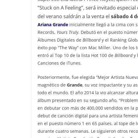
“Stuck on A Feeling”, será invitado especial
del verano saldrán a la venta el
sábado 4 d
Ariana Grande
inicialmente llegó a la cima con
Records,
Yours Truly
. Debutó en el puesto númer
Álbumes Digitales de
Billboard
y el Ranking Glo
éxito pop “The Way” con
Mac Miller
.
Uno de
los t
entró
al Top
10 de la lista Hot 100 de
Billboard
y 
Canciones de iTunes.
Posteriormente, fue elegida “
Mejor Artista Nuev
magnético de
Grande
, su voz impactante y su 
todo el mundo. El año 2014 la vio alcanzar altura
álbum presentado en su segundo año, “Problem” c
en debutar con más de 400,000 vendidos en la p
debut de canción digital para una artista femenin
en el puesto número 1 en 65 países, al tope de 
durante cuatro semanas. Le siguieron otros reco