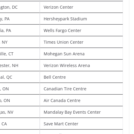
gton, DC
Verizon Center
y, PA
Hersheypark Stadium
fia, PA
Wells Fargo Center
, NY
Times Union Center
lle, CT
Mohegan Sun Arena
ster, NH
Verizon Wireless Arena
al, QC
Bell Centre
, ON
Canadian Tire Centre
o, ON
Air Canada Centre
gas, NV
Mandalay Bay Events Center
, CA
Save Mart Center