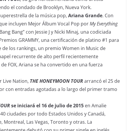
uyendo el condado de Brooklyn, Nueva York.
superestrella de la música pop,
Ariana Grande
. Con
ue incluyen Mejor Álbum Vocal Pop por
My Everything
Bang Bang” con Jessie J y Nicki Minaj, una codiciada
 Premios GRAMMY, una certificación de platino #1 para
pe de los rankings, un premio Women in Music de
apel recurrente de alto perfil recientemente
 de FOX, Ariana se ha convertido en una fuerza
 Live Nation,
THE HONEYMOON TOUR
arrancó el 25 de
dor con entradas agotadas a lo largo del primer tramo
TOUR
se iniciará el 16 de julio de 2015
en
Amalie
asi 40 ciudades por todo Estados Unidos y Canadá,
e
,
Montreal
,
Las Vegas
,
Toronto
y otras. La
cientemente debutó con su primer single en inglés