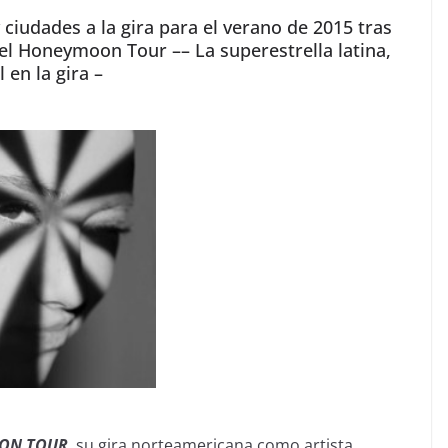
ciudades a la gira para el verano de 2015 tras
 del Honeymoon Tour
–
– La superestrella latina,
 en la gira –
ON TOUR
, su gira norteamericana como artista