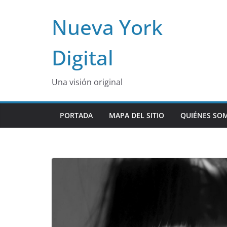
Skip
Nueva York
to
content
Digital
Una visión original
PORTADA
MAPA DEL SITIO
QUIÉNES SO