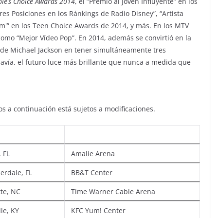
le’s Choice Awards 2014
, el “Premio al Joven Influyente” en los
es Posiciones en los Ránkings de Radio Disney”, “Artista
lem'” en los Teen Choice Awards de 2014, y más. En los MTV
mo “Mejor Vídeo Pop”. En 2014, además se convirtió en la
esde
Michael Jackson
en tener simultáneamente tres
davía, el futuro luce más brillante que nunca a medida que
 a continuación está sujetos a modificaciones.
 FL
Amalie Arena
erdale, FL
BB&T Center
tte, NC
Time Warner Cable Arena
lle, KY
KFC Yum! Center