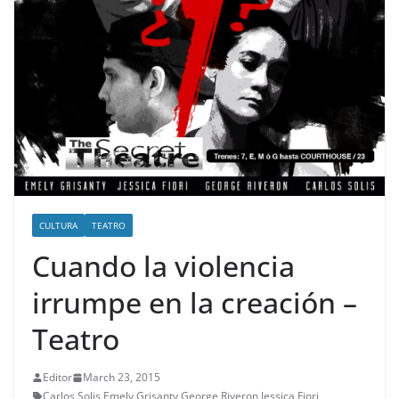
CULTURA
TEATRO
Cuando la violencia
irrumpe en la creación –
Teatro
Editor
March 23, 2015
Carlos Solis
,
Emely Grisanty
,
George Riveron
,
Jessica Fiori
,