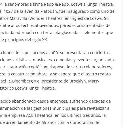
r la renombrada firma Rapp & Rapp, Loews’s Kings Theatre,
el 1027 de la avenida Flatbush, fue inaugurado como uno de
atros Maravilla (Wonder Theatres, en inglés) de Loews. Su
 exhibe altos techos abovedados, paredes ornamentadas de
 fachada adornada con terracota glaseada — elementos que
de principios del siglo XX.
ciones de espectáculos al añ0, se presentaran conciertos,
aciones artisticas, musicales, comedias y eventos organizados
de restauración contó con el apoyo de varios colaboradores,
za la construcción ahora, y se espera que el teatro reabra
hael R. Bloomberg y el presidente de Brooklyn, Marty
stórico Loew’s Kings Theatre.
manecido abandonado desde entonces, sufriendo décadas de
ulminación de las gestiones municipales para revitalizar al
 la empresa ACE Theatrical en los últimos tres años, la
 de arrendamiento de 55 años con la Corporación de