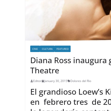
CINE
CULTURA
FEATURED
Diana Ross inaugura 
Theatre
Editor
January 30, 2015
Dolores del Rio
El grandioso Loew’s K
en febrero tres de 20