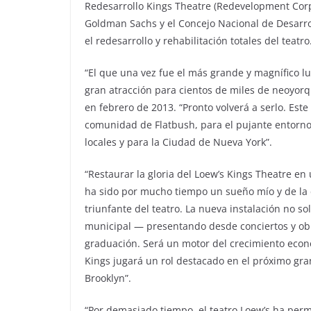
Redesarrollo Kings Theatre (Redevelopment Corpo
Goldman Sachs y el Concejo Nacional de Desarro
el redesarrollo y rehabilitación totales del teatro
“El que una vez fue el más grande y magnífico lu
gran atracción para cientos de miles de neoyorq
en febrero de 2013. “Pronto volverá a serlo. Es
comunidad de Flatbush, para el pujante entorno c
locales y para la Ciudad de Nueva York”.
“Restaurar la gloria del Loew’s Kings Theatre en
ha sido por mucho tiempo un sueño mío y de la 
triunfante del teatro. La nueva instalación no so
municipal ― presentando desde conciertos y obr
graduación. Será un motor del crecimiento económ
Kings jugará un rol destacado en el próximo gran
Brooklyn”.
“Por demasiado tiempo, el teatro Loew’s ha perm