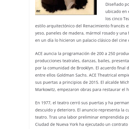
Diseñado po
ubicado en 
los cinco Te
estilo arquitectónico del Renacimiento francés
yeso, paneles de madera, mármol rosado y una
en un día lo hicieron un palacio clásico del cine 
ACE auncia la programación de 200 a 250 produc
producciones teatrales, danzas, bailes, present
por la comunidad de Brooklyn. El acuerdo final 
entre ellos Goldman Sachs. ACE Theatrical empie
sus puertas a principios de 2015. El alcalde Mic
Markowitz, empezaron obras para restaurar el hi
En 1977, el teatro cerró sus puertas y ha per
descuido y deterioro. El anuncio representa la c
teatro. Tras una labor preliminar emprendida por
Ciudad de Nueva York ha ejecutado un contrato