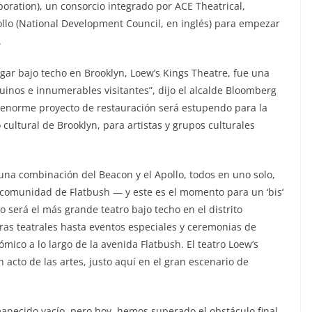
ration), un consorcio integrado por ACE Theatrical,
llo (National Development Council, en inglés) para empezar
.
gar bajo techo en Brooklyn, Loew’s Kings Theatre, fue una
uinos e innumerables visitantes”, dijo el alcalde Bloomberg
te enorme proyecto de restauración será estupendo para la
ultural de Brooklyn, para artistas y grupos culturales
 una combinación del Beacon y el Apollo, todos en uno solo,
comunidad de Flatbush ― y este es el momento para un ‘bis’
lo será el más grande teatro bajo techo en el distrito
as teatrales hasta eventos especiales y ceremonias de
ico a lo largo de la avenida Flatbush. El teatro Loew’s
 acto de las artes, justo aquí en el gran escenario de
anecido vacío, pero hoy, hemos superado el obstáculo final