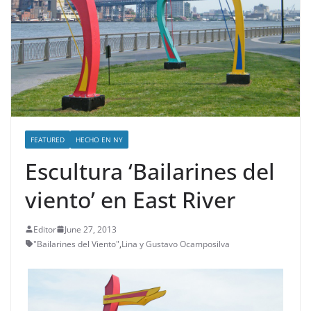
FEATURED
HECHO EN NY
Escultura ‘Bailarines del
viento’ en East River
Editor
June 27, 2013
"Bailarines del Viento"
,
Lina y Gustavo Ocamposilva