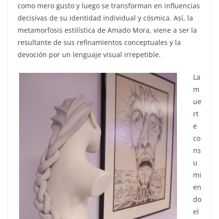
como mero gusto y luego se transforman en influencias
decisivas de su identidad individual y cósmica. Así, la
metamorfosis estilística de Amado Mora, viene a ser la
resultante de sus refinamientos conceptuales y la
devoción por un lenguaje visual irrepetible.
La
m
ue
rt
e
co
ns
u
mi
en
do
el