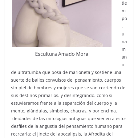
tie
m
po
,
u
na
m
Escultura Amado Mora
an
o
de ultratumba que posa de marioneta y sostiene una
suerte de bailes convulsos del pensamiento, cuerpos
sin piel de hombres y mujeres que se van corriendo de
sus destinos primarios, y desintegrando, como si
estuviéramos frente a la separación del cuerpo y la
mente, glándulas, símbolos, chacras, y por encima,
deidades de las mitologías antiguas que vienen a estos
desfiles de la angustia del pensamiento humano para
recrearla: el jinete del apocalipsis, la Afrodita del