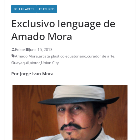
BELLAS ARTES
FEATURED
Exclusivo lenguage de
Amado Mora
Editor
June 15, 2013
Amado Mora
,
artista plastico ecuatoriano
,
curador de arte
,
Guayaquil
,
pintor
,
Union City
Por Jorge Ivan Mora