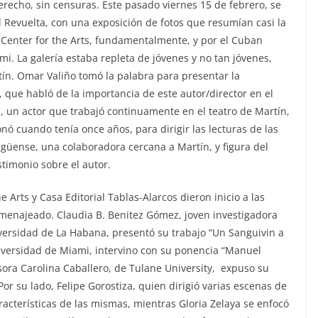
erecho, sin censuras. Este pasado viernes 15 de febrero, se
l Revuelta, con una exposición de fotos que resumían casi la
Y Center for the Arts, fundamentalmente, y por el Cuban
mi. La galería estaba repleta de jóvenes y no tan jóvenes,
ín. Omar Valiño tomó la palabra para presentar la
 que habló de la importancia de este autor/director en el
a, un actor que trabajó continuamente en el teatro de Martín,
 cuando tenía once años, para dirigir las lecturas de las
agüense, una colaboradora cercana a Martín, y figura del
stimonio sobre el autor.
 Arts y Casa Editorial Tablas-Alarcos dieron inicio a las
omenajeado. Claudia B. Benitez Gómez, joven investigadora
iversidad de La Habana, presentó su trabajo “Un Sanguivin a
Universidad de Miami, intervino con su ponencia “Manuel
esora Carolina Caballero, de Tulane University, expuso su
or su lado, Felipe Gorostiza, quien dirigió varias escenas de
acterísticas de las mismas, mientras Gloria Zelaya se enfocó