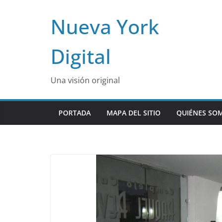
Skip
Nueva York
to
content
Digital
Una visión original
PORTADA
MAPA DEL SITIO
QUIÉNES SO