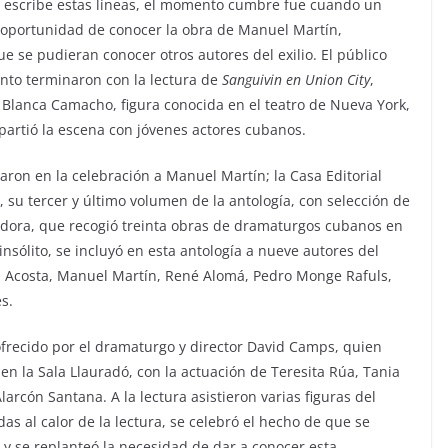
n escribe estas líneas, el momento cumbre fue cuando un
la oportunidad de conocer la obra de Manuel Martín,
 se pudieran conocer otros autores del exilio. El público
ento terminaron con la lectura de
Sanguivin en Union City
,
e Blanca Camacho, figura conocida en el teatro de Nueva York,
partió la escena con jóvenes actores cubanos.
daron en la celebración a Manuel Martín; la Casa Editorial
, su tercer y último volumen de la antología, con selección de
ndora, que recogió treinta obras de dramaturgos cubanos en
nsólito, se incluyó en esta antología a nueve autores del
án Acosta, Manuel Martín, René Alomá, Pedro Monge Rafuls,
s.
 ofrecido por el dramaturgo y director David Camps, quien
n la Sala Llauradó, con la actuación de Teresita Rúa, Tania
Alarcón Santana. A la lectura asistieron varias figuras del
as al calor de la lectura, se celebró el hecho de que se
 y se replanteó la necesidad de dar a conocer esta