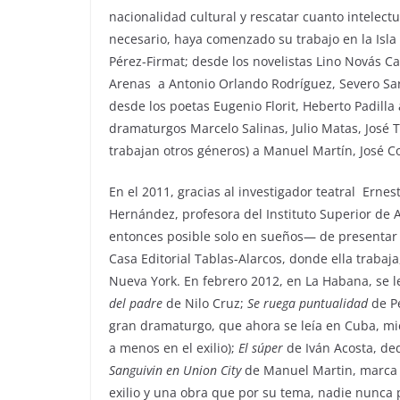
nacionalidad cultural y rescatar cuanto intelect
necesario, haya comenzado su trabajo en la Isla 
Pérez-Firmat; desde los novelistas Lino Novás Ca
Arenas a Antonio Orlando Rodríguez, Severo Sar
desde los poetas Eugenio Florit, Heberto Padilla 
dramaturgos Marcelo Salinas, Julio Matas, José
trabajan otros géneros) a Manuel Martín, José C
En el 2011, gracias al investigador teatral Erne
Hernández, profesora del Instituto Superior de 
entonces posible solo en sueños— de presentar l
Casa Editorial Tablas-Alarcos, donde ella trabaja
Nueva York. En febrero 2012, en La Habana, se 
del padre
de Nilo Cruz;
Se ruega puntualidad
de P
gran dramaturgo, que ahora se leía en Cuba, m
a menos en el exilio);
El súper
de Iván Acosta, de
Sanguivin en Union City
de Manuel Martin, marca 
exilio y una obra que por su tema, nadie nunca