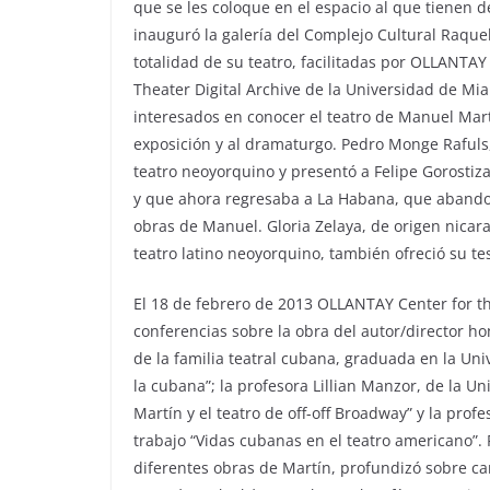
que se les coloque en el espacio al que tienen d
inauguró la galería del Complejo Cultural Raque
totalidad de su teatro, facilitadas por OLLANTA
Theater Digital Archive de la Universidad de Mia
interesados en conocer el teatro de Manuel Mart
exposición y al dramaturgo. Pedro Monge Rafuls,
teatro neoyorquino y presentó a Felipe Gorostiz
y que ahora regresaba a La Habana, que abandonó
obras de Manuel. Gloria Zelaya, de origen nicar
teatro latino neoyorquino, también ofreció su te
El 18 de febrero de 2013 OLLANTAY Center for the
conferencias sobre la obra del autor/director h
de la familia teatral cubana, graduada en la Un
la cubana”; la profesora Lillian Manzor, de la 
Martín y el teatro de off-off Broadway” y la prof
trabajo “Vidas cubanas en el teatro americano”. P
diferentes obras de Martín, profundizó sobre car