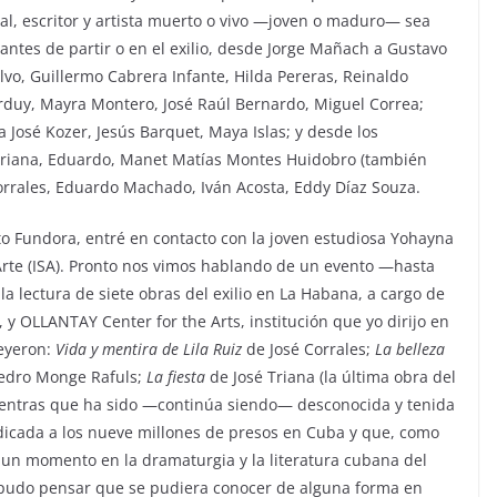
ual, escritor y artista muerto o vivo —joven o maduro— sea
antes de partir o en el exilio, desde Jorge Mañach a Gustavo
lvo, Guillermo Cabrera Infante, Hilda Pereras, Reinaldo
duy, Mayra Montero, José Raúl Bernardo, Miguel Correa;
a José Kozer, Jesús Barquet, Maya Islas; y desde los
 Triana, Eduardo, Manet Matías Montes Huidobro (también
orrales, Eduardo Machado, Iván Acosta, Eddy Díaz Souza.
sto Fundora, entré en contacto con la joven estudiosa Yohayna
Arte (ISA). Pronto nos vimos hablando de un evento —hasta
a lectura de siete obras del exilio en La Habana, a cargo de
, y OLLANTAY Center for the Arts, institución que yo dirijo en
leyeron:
Vida y mentira de Lila Ruiz
de José Corrales;
La belleza
edro Monge Rafuls;
La fiesta
de José Triana (la última obra del
ientras que ha sido —continúa siendo— desconocida y tenida
dicada a los nueve millones de presos en Cuba y que, como
un momento en la dramaturgia y la literatura cubana del
 pudo pensar que se pudiera conocer de alguna forma en