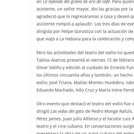
en
La leyenda del grano de oro de café
. Para quie
asistente, un señor mayor, dio las gracias por 
agradeció que lo regresáramos a casa y deseó que
asistente rompió a aplaudir. Los tres días de ev
dirigida por Felipe Gorostiza con la actuación d
que viajó a La Habana para la celebración y com
Pero las actividades del teatro del exilio no que
Tablas-Alarcos presentó el viernes 15 de febrero
Omar Valiño y edición al cuidado de Ernesto Fu
los últimos cincuenta años y también, un hecho i
exilio: José Triana, Matías Montes Huidobro, Iv
Eduardo Machado, Nilo Cruz y María Irene Forné
Otro evento que destacó el teatro del exilio fue
dirigió
Las vidas del gato
de Pedro Monge Rafuls, e
Pérez James, Juan Julio Alfonso y el locutor Luis 
teatro y el cine cubano. En conversaciones surgid
presentara la obra de un autor cubano del exilio