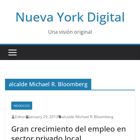
Skip
Nueva York Digital
to
content
Una visión original
alcalde Michael R. Bloomberg
NEGOCIOS
Editor
January 29, 2013
alcalde Michael R. Bloomberg
Gran crecimiento del empleo en
sector privado local