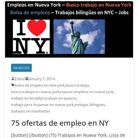
NEGOCIOS
Editor
January 7, 2014
bolsa de empleo en new york
,
busco trabajo
,
busco trabajo en nueva york
,
nuevos empleos en nueva york
,
trabajo en brooklyn
,
trabajo en queens
,
trabajo para hispanos en nueva york
,
trabajos bilingues
,
trabajos en manhattan
75 ofertas de empleo en NY
[button] [/button] (75) Trabajos en Nueva York. Lista de