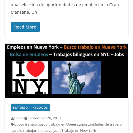
una selección de oportunidades de empleo en la Gran
Manzana. Un
Read More
FEATURED
NEGOCIOS
Editor
September 26, 2013
busco trabajo
,
busco trabajo en Queens
,
oportunidades de trabajo
,
quiero trabajar en nueva york
,
Trabajo en New York