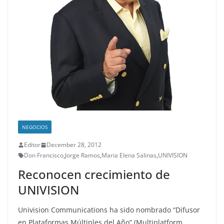
NEGOCIOS
Editor
December 28, 2012
Don Francisco
,
Jorge Ramos
,
Maria Elena Salinas
,
UNIVISION
Reconocen crecimiento de
UNIVISION
Univision Communications ha sido nombrado “Difusor
en Plataformas Múltiples del Año” (Multiplatform