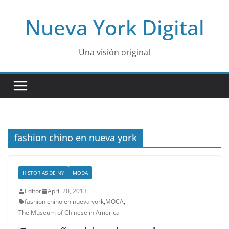
Skip
Nueva York Digital
to
content
Una visión original
fashion chino en nueva york
HISTORIAS DE NY
MODA
Editor
April 20, 2013
fashion chino en nueva york
,
MOCA
,
The Museum of Chinese in America