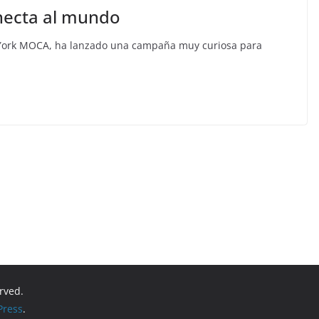
necta al mundo
 York MOCA, ha lanzado una campaña muy curiosa para
erved.
ress
.