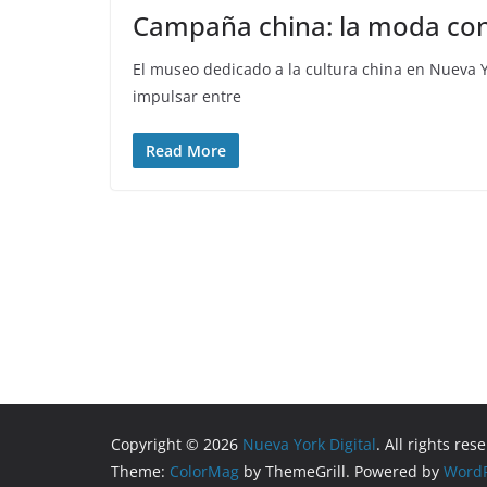
Campaña china: la moda co
El museo dedicado a la cultura china en Nueva
impulsar entre
Read More
Copyright © 2026
Nueva York Digital
. All rights res
Theme:
ColorMag
by ThemeGrill. Powered by
WordP