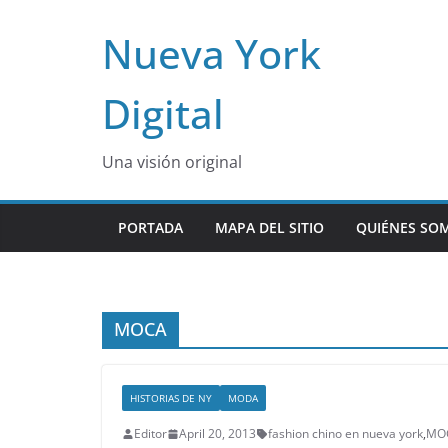
Skip
Nueva York
to
content
Digital
Una visión original
PORTADA
MAPA DEL SITIO
QUIÉNES SO
MOCA
HISTORIAS DE NY
MODA
Editor
April 20, 2013
fashion chino en nueva york
,
MO