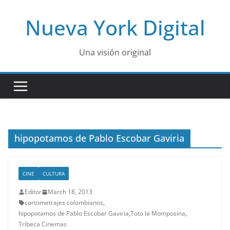
Skip
Nueva York Digital
to
content
Una visión original
hipopotamos de Pablo Escobar Gaviria
CINE
CULTURA
Editor
March 18, 2013
cortometrajes colombianos
,
hipopotamos de Pablo Escobar Gaviria
,
Toto la Momposina
,
Tribeca Cinemas