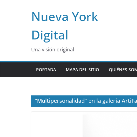
Skip
Nueva York
to
content
Digital
Una visión original
PORTADA
MAPA DEL SITIO
QUIÉNES SO
“Multipersonalidad” en la galería ArtiF