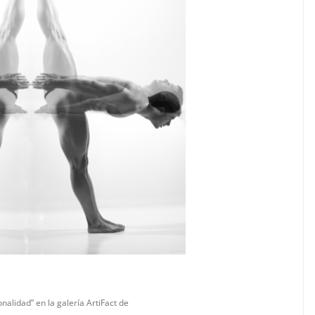
nalidad” en la galería ArtiFact de