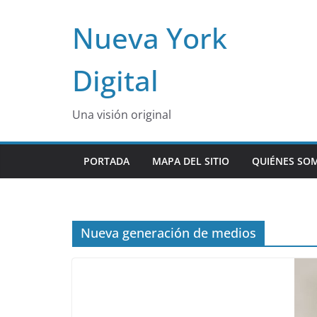
Skip
Nueva York
to
content
Digital
Una visión original
PORTADA
MAPA DEL SITIO
QUIÉNES SO
Nueva generación de medios