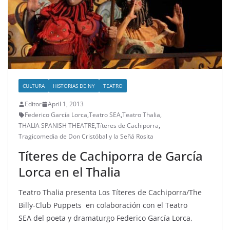
CULTURA
HISTORIAS DE NY
TEATRO
Editor
April 1, 2013
Federico García Lorca
,
Teatro SEA
,
Teatro Thalia
,
THALIA SPANISH THEATRE
,
Títeres de Cachiporra
,
Tragicomedia de Don Cristóbal y la Señá Rosita
Títeres de Cachiporra de García
Lorca en el Thalia
Teatro Thalia presenta Los Títeres de Cachiporra/The
Billy-Club Puppets en colaboración con el Teatro
SEA del poeta y dramaturgo Federico García Lorca,