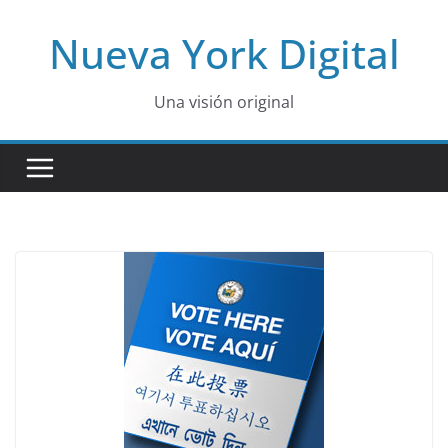
Skip
Nueva York Digital
to
content
Una visión original