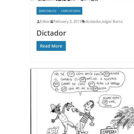
BARCOBLOG
CARICATURAS
Editor
February 3, 2013
dicatador
,
edgar Barco
Dictador
Read More