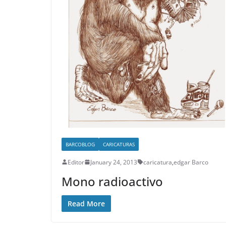
BARCOBLOG
CARICATURAS
Editor
January 24, 2013
caricatura
,
edgar Barco
Mono radioactivo
Read More