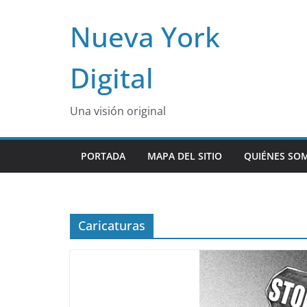
Skip
Nueva York
to
content
Digital
Una visión original
PORTADA
MAPA DEL SITIO
QUIÉNES SO
Caricaturas