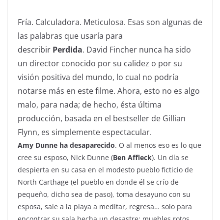
Fría. Calculadora. Meticulosa. Esas son algunas de
las palabras que usaría para
describir
Perdida
.
David Fincher
nunca ha sido
un director conocido por su calidez o por su
visión positiva del mundo, lo cual no podría
notarse más en este filme. Ahora, esto no es algo
malo, para nada; de hecho, ésta última
producción, basada en el bestseller de
Gillian
Flynn
, es simplemente espectacular.
Amy Dunne
ha desaparecido
. O al menos eso es lo que
cree su esposo,
Nick Dunne
(
Ben Affleck
). Un día se
despierta en su casa en el modesto pueblo ficticio de
North Carthage (el pueblo en donde él se crío de
pequeño, dicho sea de paso), toma desayuno con su
esposa, sale a la playa a meditar, regresa… solo para
encontrar su sala hecha un desastre: muebles rotos,