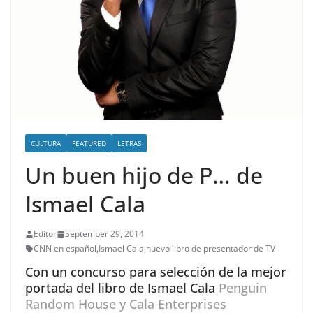
CULTURA
FEATURED
LETRAS
Un buen hijo de P… de
Ismael Cala
Editor
September 29, 2014
CNN en español
,
Ismael Cala
,
nuevo libro de presentador de TV
Con un concurso para selección de la mejor
portada del libro de Ismael Cala
Penguin
Random House y Cala Enterprises