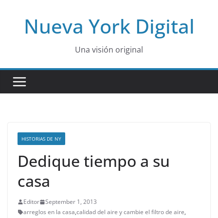
Skip
Nueva York Digital
to
content
Una visión original
HISTORIAS DE NY
Dedique tiempo a su
casa
Editor
September 1, 2013
arreglos en la casa
,
calidad del aire y cambie el filtro de aire
,