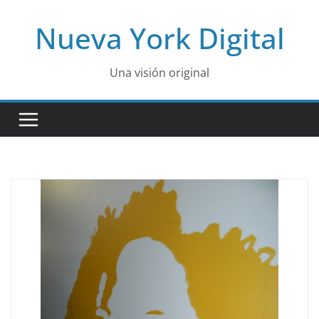
Skip
Nueva York Digital
to
content
Una visión original