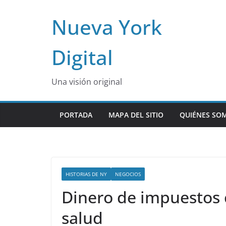
Skip
Nueva York
to
content
Digital
Una visión original
PORTADA
MAPA DEL SITIO
QUIÉNES SO
HISTORIAS DE NY
NEGOCIOS
Dinero de impuestos 
salud