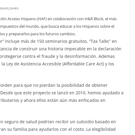
 taxes
,
taxes
ción Acceso Hispano (HAF) en colaboración con H&R Block, el más
 impuestos del mundo, que busca educar a los Hispanos sobre el
dos y prepararlos para los futuros cambios.
r”
incluye más de 150 seminarios gratuitos, “Tax Talks” en
tancia de construir una historia impecable en la declaración
rotegerse contra el fraude y la desinformación. Ademas
a Ley de Asistencia Accesible (Affordable Care Act) y los
 orden para que no pierdan la posibilidad de obtener
, “Desde que este proyecto se lanzó en 2010, hemos ayudado a
ributarios y ahora ellos están aún más enfocados en
en seguro de salud podrían recibir un subsidio basado en
n su familia para ayudarlos con el costo. La elegibilidad