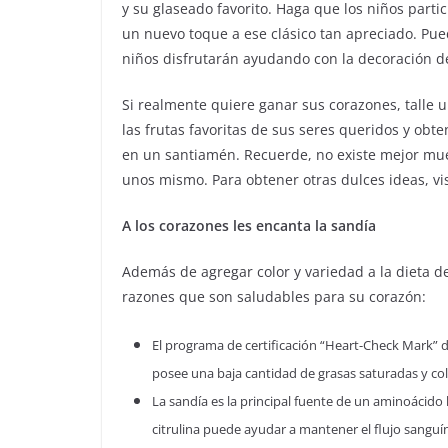
y su glaseado favorito. Haga que los niños part
un nuevo toque a ese clásico tan apreciado. Pue
niños disfrutarán ayudando con la decoración de
Si realmente quiere ganar sus corazones, talle 
las frutas favoritas de sus seres queridos y obt
en un santiamén. Recuerde, no existe mejor mue
unos mismo. Para obtener otras dulces ideas, v
A los corazones les encanta la sandía
Además de agregar color y variedad a la dieta de
razones que son saludables para su corazón:
El programa de certificación “Heart-Check Mark” d
posee una baja cantidad de grasas saturadas y col
La sandía es la principal fuente de un aminoácido 
citrulina puede ayudar a mantener el flujo sanguín