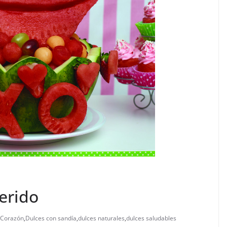
erido
 Corazón
,
Dulces con sandía
,
dulces naturales
,
dulces saludables