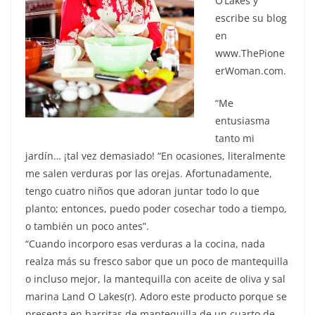
O’Lakes y
escribe su blog
en
www.ThePione
erWoman.com.
“Me
entusiasma
tanto mi
jardín… ¡tal vez demasiado! “En ocasiones, literalmente
me salen verduras por las orejas. Afortunadamente,
tengo cuatro niños que adoran juntar todo lo que
planto; entonces, puedo poder cosechar todo a tiempo,
o también un poco antes”.
“Cuando incorporo esas verduras a la cocina, nada
realza más su fresco sabor que un poco de mantequilla
o incluso mejor, la mantequilla con aceite de oliva y sal
marina Land O Lakes(r). Adoro este producto porque se
presenta en barritas de mantequilla de un cuarto de