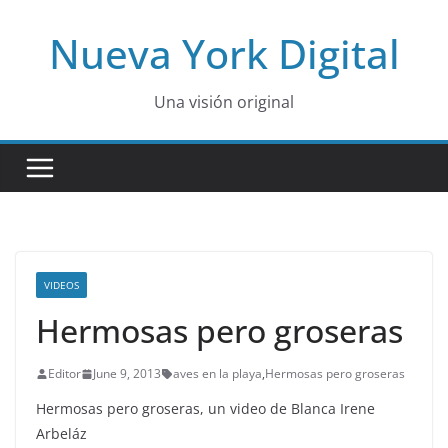
Skip
Nueva York Digital
to
content
Una visión original
VIDEOS
Hermosas pero groseras
Editor
June 9, 2013
aves en la playa
,
Hermosas pero groseras
Hermosas pero groseras, un video de Blanca Irene
Arbeláz