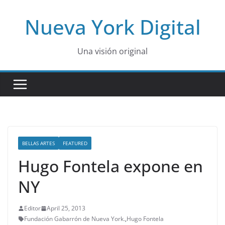
Skip
Nueva York Digital
to
content
Una visión original
BELLAS ARTES
FEATURED
Hugo Fontela expone en
NY
Editor
April 25, 2013
Fundación Gabarrón de Nueva York.
,
Hugo Fontela