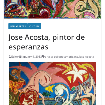
BELLAS ARTES
CULTURA
Jose Acosta, pintor de
esperanzas
Editor
January 4, 2013
artista cubano americano
,
Jose Acosta