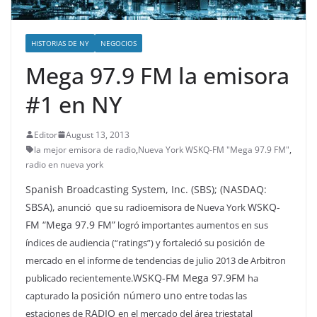
HISTORIAS DE NY
NEGOCIOS
Mega 97.9 FM la emisora
#1 en NY
Editor
August 13, 2013
la mejor emisora de radio
,
Nueva York WSKQ-FM "Mega 97.9 FM"
,
radio en nueva york
Spanish Broadcasting System, Inc. (SBS); (NASDAQ:
SBSA),
WSKQ-
anunció que su radioemisora de Nueva York
FM “Mega 97.9 FM”
logró importantes aumentos en sus
índices de audiencia (“ratings”) y fortaleció su posición de
mercado en el informe de tendencias de julio 2013 de Arbitron
WSKQ-FM Mega 97.9FM
publicado recientemente.
ha
posición número uno
capturado la
entre todas las
RADIO
estaciones de
en el mercado del área triestatal