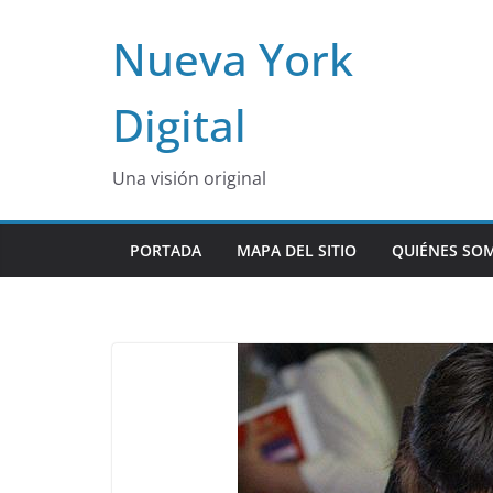
Skip
Nueva York
to
content
Digital
Una visión original
PORTADA
MAPA DEL SITIO
QUIÉNES SO