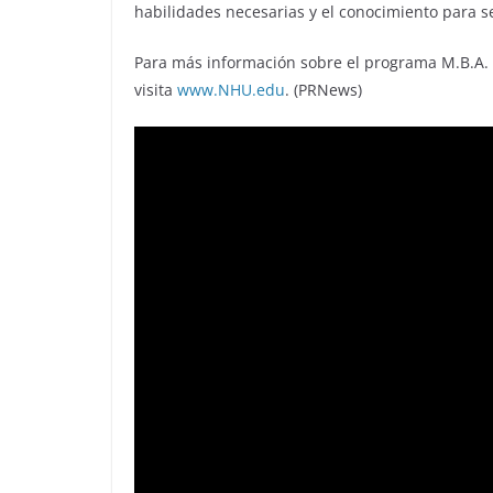
habilidades necesarias y el conocimiento para se
Para más información sobre el programa M.B.A. e
visita
www.NHU.edu
. (PRNews)