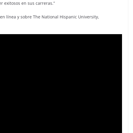
r exitosos en sus carreras.”
n línea y sobre The National Hispanic University,