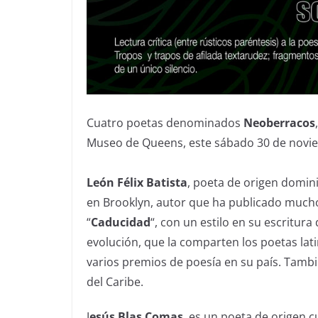
Cuatro poetas denominados
Neoberracos
Museo de Queens, este sábado 30 de noviem
León Félix Batista
, poeta de origen domini
en Brooklyn, autor que ha publicado muchos
“
Caducidad
“, con un estilo en su escritu
evolución, que la comparten los poetas la
varios premios de poesía en su país. Tamb
del Caribe.
J
esús Blas Comas
, es un poeta de origen 