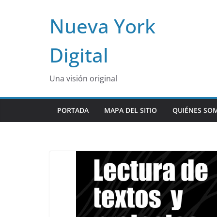
Skip
Nueva York
to
content
Digital
Una visión original
PORTADA
MAPA DEL SITIO
QUIÉNES SO