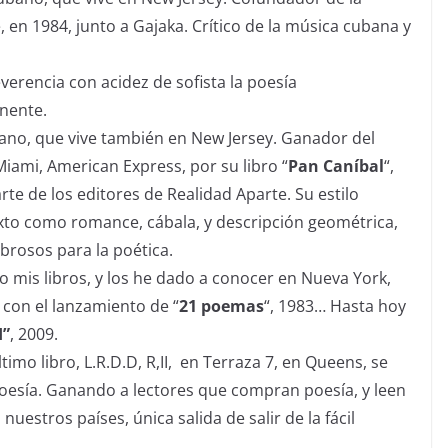
, en 1984, junto a Gajaka. Crítico de la música cubana y
everencia con acidez de sofista la poesía
inente.
bano, que vive también en New Jersey. Ganador del
iami, American Express, por su libro “
Pan Caníbal
“,
te de los editores de Realidad Aparte. Su estilo
exto como romance, cábala, y descripción geométrica,
brosos para la poética.
 mis libros, y los he dado a conocer en Nueva York,
, con el lanzamiento de “
21 poemas
“, 1983… Hasta hoy
I”
, 2009.
imo libro, L.R.D.D, R,II, en Terraza 7, en Queens, se
oesía. Ganando a lectores que compran poesía, y leen
nuestros países, única salida de salir de la fácil