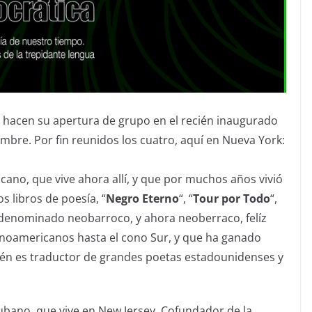
, hacen su apertura de grupo en el recién inaugurado
bre. Por fin reunidos los cuatro, aquí en Nueva York:
cano, que vive ahora allí, y que por muchos años vivió
 libros de poesía, “
Negro Eterno
“, “
Tour por Todo
“,
ra denominado neobarroco, y ahora neoberraco, felíz
tinoamericanos hasta el cono Sur, y que ha ganado
ién es traductor de grandes poetas estadounidenses y
cubano, que vive en New Jersey. Cofundador de la