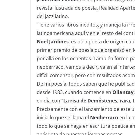
revista ilustrada de poesía, Realidad Aparte
del jazz latino.
Tiene varios libros inéditos, y maneja la irr
latinoamericana aquí y en el resto del cont
Noel Jardines
, es otro poeta de origen cu
primer premio de poesía que organizó en M
por allá en los ochentas. También formo par
neoberraco, vamos a decir, va en el intert
difícil comenzar, pero con resultados asom
De mi poesía, todos saben que he publicado
desde 1983, cuándo comencé en
Ollantay
en día con “
La risa de Demóstenes, rara, I
Precisamente con el lanzamiento de este últ
inicia lo que se llama el
Neoberraco
en la p
todo lo que se haga en escritura poética en 
anécdota de nuestros jóvenes poetas.