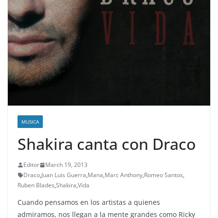
MUSICA
Shakira canta con Draco
Editor
March 19, 2013
Draco
,
Juan Luis Guerra
,
Mana
,
Marc Anthony
,
Romeo Santos
,
Ruben Blades
,
Shakira
,
Vida
Cuando pensamos en los artistas a quienes
admiramos, nos llegan a la mente grandes como Ricky