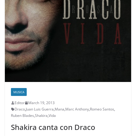
MUSICA
Editor
March 19, 2013
Draco
,
Juan Luis Guerra
,
Mana
,
Marc Anthony
,
Romeo Santos
,
Ruben Blades
,
Shakira
,
Vida
Shakira canta con Draco