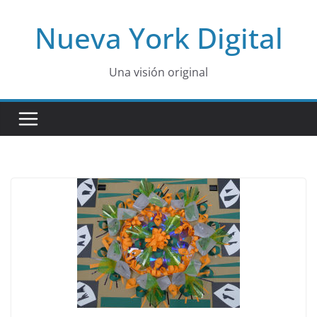
Skip
Nueva York Digital
to
content
Una visión original