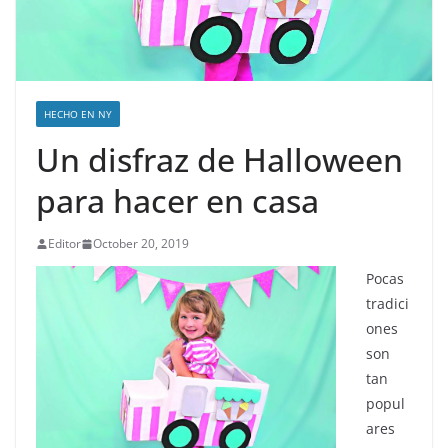
HECHO EN NY
Un disfraz de Halloween
para hacer en casa
Editor
October 20, 2019
Pocas
tradici
ones
son
tan
popul
ares