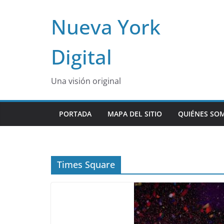
Skip
Nueva York
to
content
Digital
Una visión original
PORTADA
MAPA DEL SITIO
QUIÉNES SO
Times Square