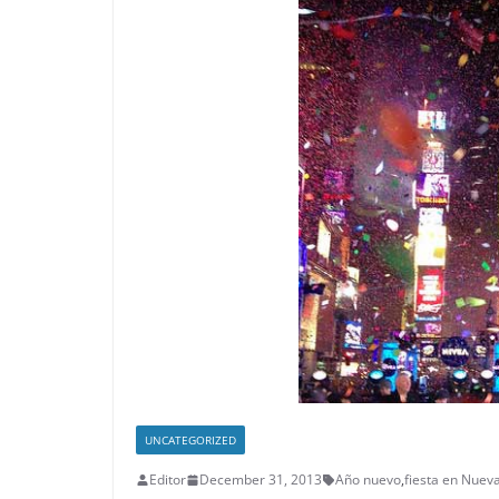
UNCATEGORIZED
Editor
December 31, 2013
Año nuevo
,
fiesta en Nuev