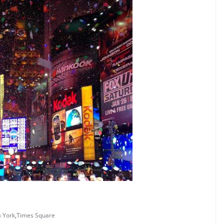
a York
,
Times Square