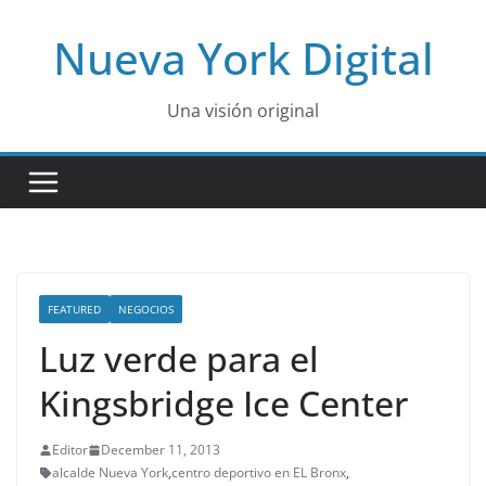
Skip
Nueva York Digital
to
content
Una visión original
FEATURED
NEGOCIOS
Luz verde para el
Kingsbridge Ice Center
Editor
December 11, 2013
alcalde Nueva York
,
centro deportivo en EL Bronx
,