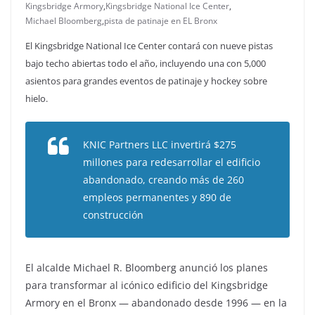
Kingsbridge Armory
,
Kingsbridge National Ice Center
,
Michael Bloomberg
,
pista de patinaje en EL Bronx
El Kingsbridge National Ice Center contará con nueve pistas
bajo techo abiertas todo el año, incluyendo una con 5,000
asientos para grandes eventos de patinaje y hockey sobre
hielo.
KNIC Partners LLC invertirá $275
millones para redesarrollar el edificio
abandonado, creando más de 260
empleos permanentes y 890 de
construcción
El alcalde Michael R. Bloomberg anunció los planes
para transformar al icónico edificio del Kingsbridge
Armory en el Bronx — abandonado desde 1996 — en la