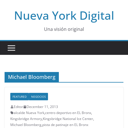
Skip
Nueva York Digital
to
content
Una visión original
Michael Bloomberg
FEATURED
NEGOCIOS
Editor
December 11, 2013
alcalde Nueva York
,
centro deportivo en EL Bronx
,
Kingsbridge Armory
,
Kingsbridge National Ice Center
,
Michael Bloomberg
,
pista de patinaje en EL Bronx