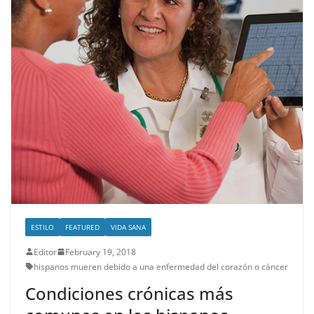
ESTILO
FEATURED
VIDA SANA
Editor
February 19, 2018
hispanos mueren debido a una enfermedad del corazón o cáncer
Condiciones crónicas más