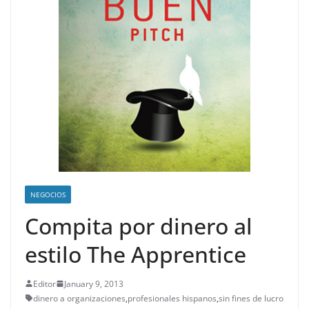
NEGOCIOS
Compita por dinero al
estilo The Apprentice
Editor
January 9, 2013
dinero a organizaciones
,
profesionales hispanos
,
sin fines de lucro