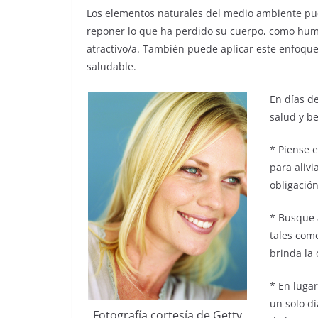
Los elementos naturales del medio ambiente pue
reponer lo que ha perdido su cuerpo, como humec
atractivo/a. También puede aplicar este enfoque
saludable.
En días d
salud y b
* Piense 
para alivi
obligación
* Busque 
tales como
brinda la 
* En lugar
un solo dí
Fotografía cortesía de Getty