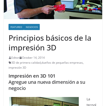
FEATURED
NEGOCIOS
Principios básicos de la
impresión 3D
Editor
October 14, 2014
3D de primera calidad
,
dueños de pequeñas empresas
,
impresión 3D
Impresión en 3D 101
Agregue una nueva dimensión a su
negocio
La
tecnol